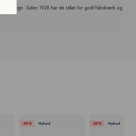
tidløst design. Siden 1928 har de stået for godt håndværk og
skjorte med kontrast
skjorte med kontrast
-30%
-30%