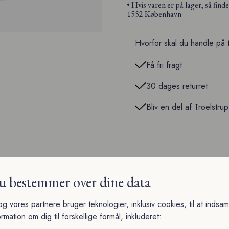
• Hvis varen er på lager, så find
1552 København
Hvorfor skal du handle på 
Få fri fragt
30 dages returret
Bliv en del af Troelstru
u bestemmer over dine data
og vores partnere bruger teknologier, inklusiv cookies, til at indsam
ormation om dig til forskellige formål, inkluderet: