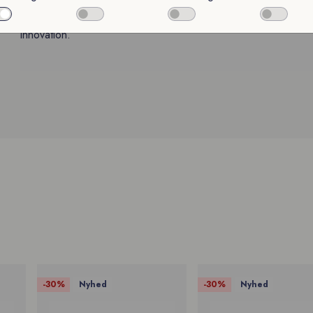
Eton tilbyder kvalitetsskjorter med fremragende pasform i et 
innovation.
småternet skjorte
mønstret skjorte
-30%
-30%