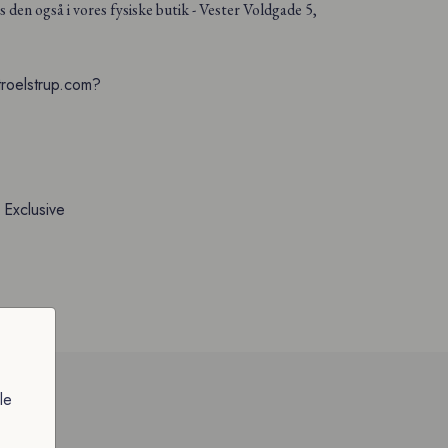
es den også i vores fysiske butik - Vester Voldgade 5,
troelstrup.com?
p Exclusive
le