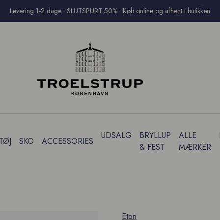
Levering 1-2 dage • SLUTSPURT 50% • Køb online og afhent i butikken
UDSALG
BRYLLUP
ALLE
TØJ
SKO
ACCESSORIES
& FEST
MÆRKER
Eton