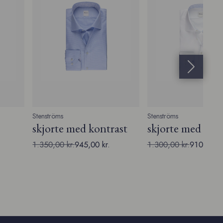
Næste slide
Stenströms
Stenströms
skjorte med kontrast
skjorte med kon
1.350,00 kr.
945,00 kr.
1.300,00 kr.
910,00 kr