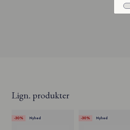
Lign. produkter
stribet skjorte
stribet skjorte
-30%
-30%