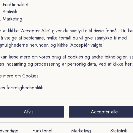
Yderligere information
Funktionalitet
Statistik
Marketing
Detaljer
 at klikke 'Acceptér Alle' giver du samtykke til disse formål. Du ka
Brystlomme
Uden brystlomme
å vælge at bestemme, hvilke formål du vil give samtykke til med
gmulighederne herunder, og klikke 'Acceptér valgte'.
Krave
Cut away
kan læse mere om vores brug af cookies og andre teknologier, s
Mønster
Ternet
es indsamling og processering af personlig data, ved at klikke her:
Pasform
Slim fit
s mere om Cookies
Stolpe
Enkelt ombukket stolpe
Materiale
Bomuld
es fortrolighedspolitik
Afvis
Acceptér alle
Om brandet
Eton
dvendige
Funktionel
Marketing
Statistisk