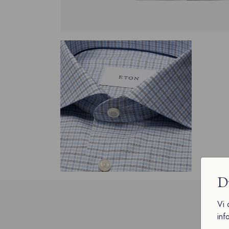
D
Vi 
inf